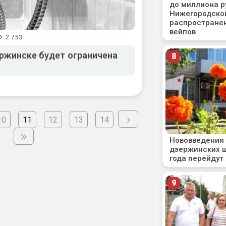
2 753
ержинске будет ограничена
10
11
12
13
14