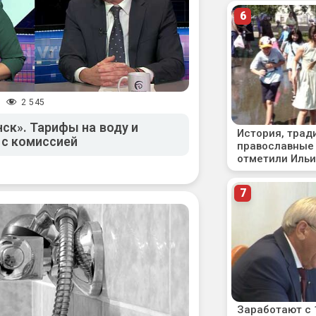
2 545
/
ск». Тарифы на воду и
 с комиссией