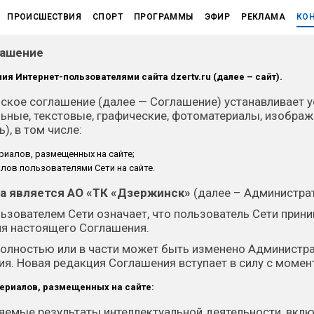
ПРОИСШЕСТВИЯ
СПОРТ
ПРОГРАММЫ
ЭФИР
РЕКЛАМА
КО
лашение
ния Интернет-пользователями сайта
dzertv.ru
(далее – сайт).
кое соглашение (далее — Соглашение) устанавливает у
ьные, текстовые, графические, фотоматериалы, изображ
), в том числе:
риалов, размещенных на сайте;
лов пользователями Сети на сайте.
а является АО «ТК «Дзержинск»
(далее – Администрат
ьзователем Сети означает, что пользователь Сети прин
я настоящего Соглашения.
олностью или в части может быть изменено Администра
я. Новая редакция Соглашения вступает в силу с момент
ериалов, размещенных на сайте:
няемые результаты интеллектуальной деятельности, вкл