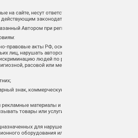
е на сайте, несут ответственность за
 с действующим законодательством РФ.
азанный Автором при регистрации на сайте.
овиям:
но-правовые акты РФ, оскорблять
тьих лиц, нарушать авторские и смежные
 дискриминацию людей по расовому,
лигиозной, расовой или межнациональной
тних;
арный знак, коммерческую тайну или прочие
ом рекламные материалы и корреспонденцию,
язывать товары или услуги иными
дназначенных для нарушения, уничтожения
ионного оборудования или программ, для