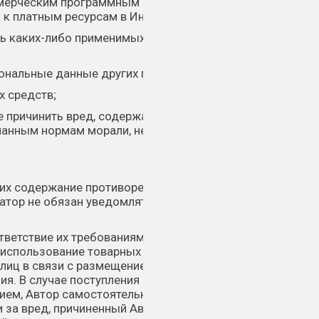
ммерческим программным продуктам,
 к платным ресурсам в Интернете;
ть каких-либо применимых российских или
сональные данные других пользователей;
х средств;
е причинить вред, содержащие угрозы,
нанным нормам морали, неправомерное
и их содержание противоречит требованиям
тор не обязан уведомлять Автора о
ответствие их требованиям действующих
 использование товарных знаков,
 лиц в связи с размещением материалов на
я. В случае поступления претензий от
ием, Автор самостоятельно и за свой счет
и за вред, причиненный Автору третьими