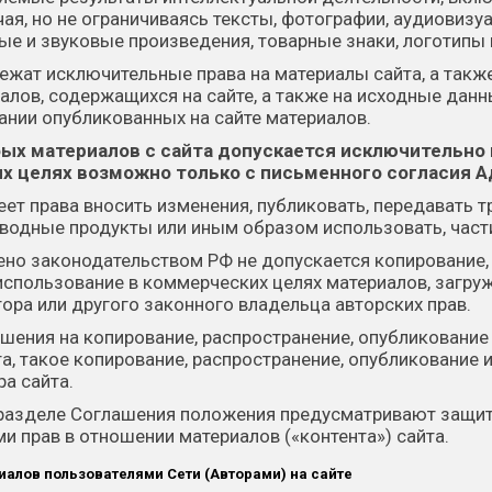
ая, но не ограничиваясь тексты, фотографии, аудиовизу
е и звуковые произведения, товарные знаки, логотипы 
жат исключительные права на материалы сайта, а такж
алов, содержащихся на сайте, а также на исходные данн
ании опубликованных на сайте материалов.
бых материалов с сайта допускается исключительно 
ых целях возможно только с письменного согласия 
еет права вносить изменения, публиковать, передавать т
зводные продукты или иным образом использовать, част
ено законодательством РФ не допускается копирование, 
использование в коммерческих целях материалов, загруж
ра или другого законного владельца авторских прав.
ешения на копирование, распространение, опубликовани
а, такое копирование, распространение, опубликование 
а сайта.
разделе Соглашения положения предусматривают защиту 
 прав в отношении материалов («контента») сайта.
алов пользователями Сети (Авторами) на сайте