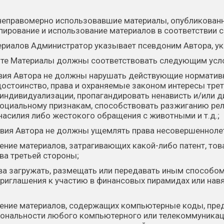
, неправомерно использовавшие материалы, опубликованны
пирование и использование материалов в соответствии
ериалов Администратор указывает псевдоним Автора, ук
йте Материалы должны соответствовать следующим усл
твия Автора не должны нарушать действующие норматив
 достоинство, права и охраняемые законом интересы тре
а индивидуализации, пропагандировать ненависть и/или
социальному признакам, способствовать разжиганию ре
насилия либо жестокого обращения с животными и т.д.;
твия Автора не должны ущемлять права несовершенноле
ение материалов, затрагивающих какой-либо патент, тов
ва третьей стороны;
рава загружать, размещать или передавать иным способ
 приглашения к участию в финансовых пирамидах или нав
щение материалов, содержащих компьютерные коды, пре
иональности любого компьютерного или телекоммуникац