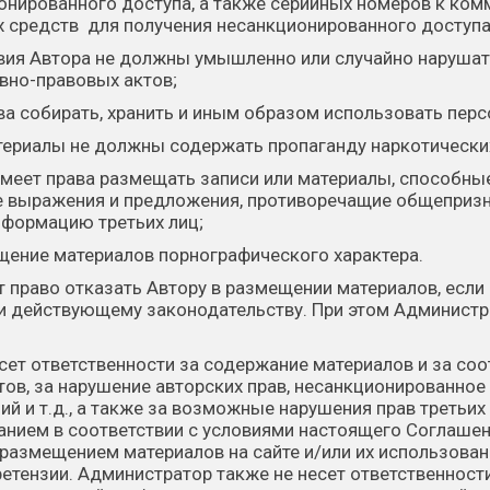
онированного доступа, а также серийных номеров к ко
их средств для получения несанкционированного доступа
твия Автора не должны умышленно или случайно наруша
но-правовых актов;
рава собирать, хранить и иным образом использовать пер
териалы не должны содержать пропаганду наркотически
 имеет права размещать записи или материалы, способны
е выражения и предложения, противоречащие общеприз
формацию третьих лиц;
щение материалов порнографического характера.
т право отказать Автору в размещении материалов, есл
и действующему законодательству. При этом Администра
есет ответственности за содержание материалов и за со
ов, за нарушение авторских прав, несанкционированное
й и т.д., а также за возможные нарушения прав третьих
ванием в соответствии с условиями настоящего Соглашени
с размещением материалов на сайте и/или их использован
ретензии. Администратор также не несет ответственност