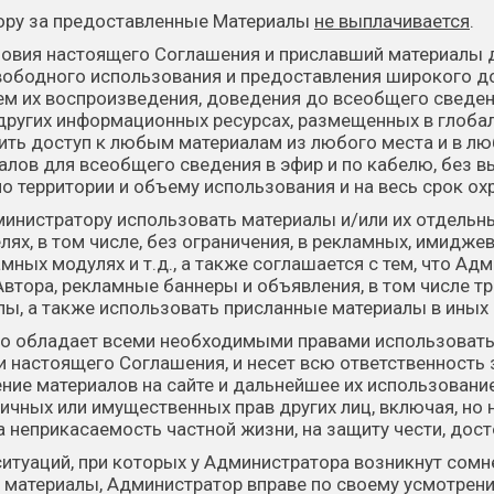
тору за предоставленные Материалы
не выплачивается
.
словия настоящего Соглашения и приславший материалы 
ободного использования и предоставления широкого до
ем их воспроизведения, доведения до всеобщего сведен
других информационных ресурсах, размещенных в глобал
ть доступ к любым материалам из любого места и в лю
лов для всеобщего сведения в эфир и по кабелю, без в
о территории и объему использования и на весь срок ох
министратору использовать материалы и/или их отдельн
ях, в том числе, без ограничения, в рекламных, имиджев
амных модулях и т.д., а также соглашается с тем, что А
тора, рекламные баннеры и объявления, в том числе тр
ы, а также использовать присланные материалы в иных
 что обладает всеми необходимыми правами использовать
и настоящего Соглашения, и несет всю ответственность 
ение материалов на сайте и дальнейшее их использован
ичных или имущественных прав других лиц, включая, но 
а неприкасаемость частной жизни, на защиту чести, дост
ситуаций, при которых у Администратора возникнут сомн
 материалы, Администратор вправе по своему усмотре