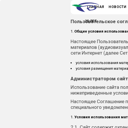
ГЛАВНАЯ
НОВОСТИ
Пользовательское сог
25 ЛЕТ
Общие условия использова
Настоящее Пользовательс
материалов (аудиовизуал
сети Интернет (далее Сеть
условия использования мате
условия размещения материа
Администратором сайт
Использование сайта пол
нижеприведенные услови
Настоящее Соглашение п
специального уведомлени
Условия использования мат
2.1. Сайт содержит охра