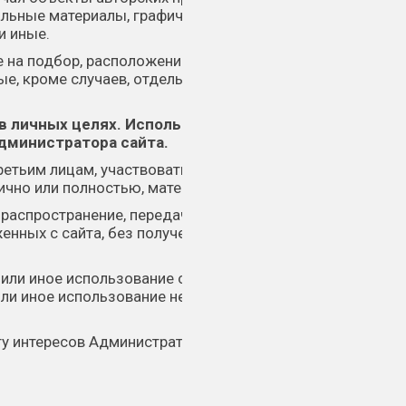
альные материалы, графические
и иные.
е на подбор, расположение, систематизацию
ые, кроме случаев, отдельно отмеченных
в личных целях. Использование
Администратора сайта.
ретьим лицам, участвовать в продаже или
ично или полностью, материалы сайта.
распространение, передача третьим лицам,
енных с сайта, без получения письменного
е или иное использование охраняемых
или иное использование не допускается без
интересов Администратора и третьих лиц,