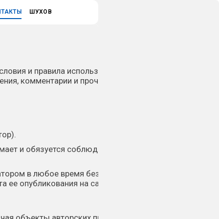
НТАКТЫ
ШУХОВ
словия и правила использования
ения, комментарии и проч.) пользователями
ор).
имает и обязуется соблюдать все
тором в любое время без какого-либо
а ее опубликования на сайте.
ючая объекты авторских прав и средства