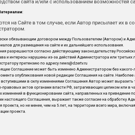
редством сайта и/или с использованием возможностей са
Материалам
:
ся на Сайте в том случае, если Автор присылает их в с
стратором.
ески обязывающим договором между Пользователем (Автором) и Адми
алов для размещения на сайте и их дальнейшего использования.
ения разрешаются согласно действующему законодательству Российск
ава и интересы нарушены из-за действий Администратора или третьих л
стратору претензию по адресу news@dzertv.ru
оящее Соглашение может быть изменено Администратором без какого-
момента опубликования новой редакции Соглашения на сайте. Наиболее 
е с вступившими в силу изменениями Соглашения Автор может выразить 
о-правовых актов органами власти РФ, затрагивающих целиком или в ч
х изменений в функционировании сайта, направленных на приведение п
ями настоящего Соглашения, выражает также согласие на обработку А
я проекта, но не менее, чем на 5 лет, на территории всего мира, включ
ации проекта.