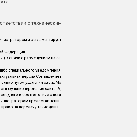
йта.
оответствии с техническими требованиями,
нистратором и регламентирует условия
ой Федерации.
иц в связи с размещением на сайте каких-либо
либо специального уведомления. Любые изменения
актуальная версия Соглашения находится на странице
только путем удаления своих Материалов с сайта.
асти функционирование сайта, Администратор
оследнего в соответствие с новыми нормами.
дминистратором предоставленных им персональных
ая право на передачу таких данных партнерам