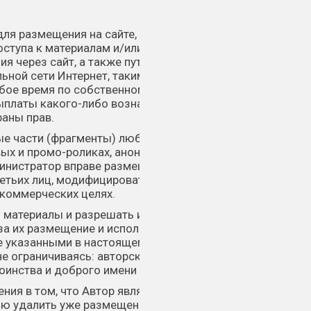
для размещения на сайте, передает
ступа к материалам и/или их отдельным
ия через сайт, а также путем размещения
ьной сети Интернет, таким образом, что
бое время по собственному выбору, а также
ыплаты какого-либо вознаграждения, без
раны прав.
ые части (фрагменты) любыми способами, в
ых и промо-роликах, анонсах, спонсорских
дминистратор вправе размещать на страницах,
етьих лиц, модифицировать и
 коммерческих целях.
 материалы и разрешать их использование в
за их размещение и использование. Автор
ие указанными в настоящем Соглашении
не ограничиваясь: авторские, смежные,
оинства и доброго имени и т.д.
ения в том, что Автор является обладателем
нию удалить уже размещенные Автором