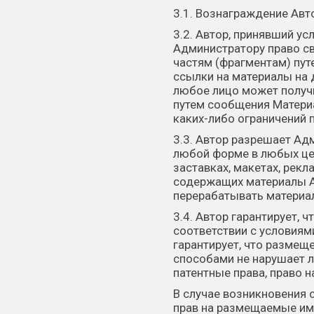
3.1. Вознаграждение Ав
3.2. Автор, принявший у
Администратору право св
частям (фрагментам) пут
ссылки на материалы на 
любое лицо может получи
путем сообщения Материа
каких-либо ограничений п
3.3. Автор разрешает Ад
любой форме в любых цел
заставках, макетах, рекл
содержащих материалы Ав
перерабатывать материал
3.4. Автор гарантирует,
соответствии с условиям
гарантирует, что размещ
способами не нарушает л
патентные права, право н
В случае возникновения 
прав на размещаемые им