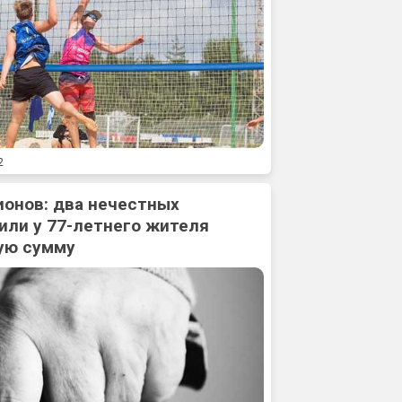
2
ионов: два нечестных
или у 77-летнего жителя
ую сумму