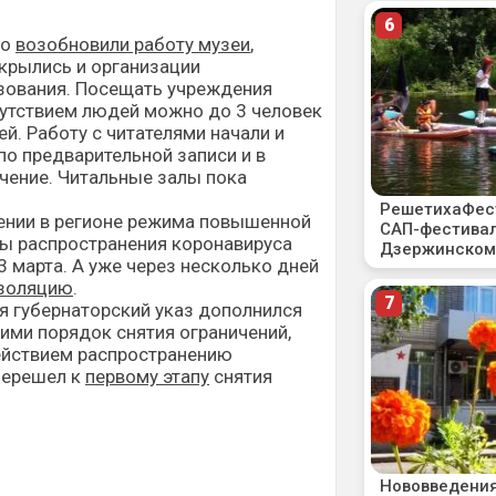
то
возобновили работу музеи
,
ткрылись и организации
зования. Посещать учреждения
сутствием людей можно до 3 человек
й. Работу с читателями начали и
по предварительной записи и в
чение. Читальные залы пока
дении в регионе режима повышенной
зы распространения коронавируса
3 марта. А уже через несколько дней
золяцию
.
я губернаторский указ дополнился
ими порядок снятия ограничений,
ействием распространению
перешел к
первому этапу
снятия