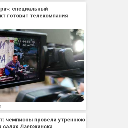
ора»: специальный
кт готовит телекомпания
2
рт: чемпионы провели утреннюю
х садах Дзержинска