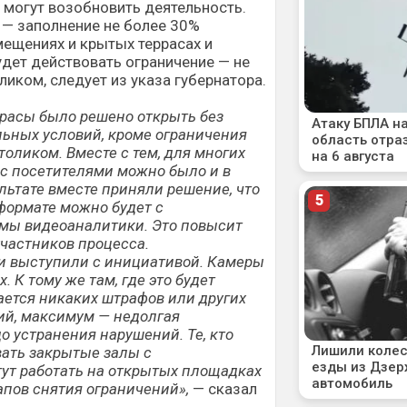
 могут возобновить деятельность.
 — заполнение не более 30%
ещениях и крытых террасах и
удет действовать ограничение — не
ликом, следует из указа губернатора.
ррасы было решено открыть без
льных условий, кроме ограничения
толиком. Вместе с тем, для многих
 с посетителями можно было и в
ультате вместе приняли решение, что
 формате можно будет с
мы видеоаналитики. Это повысит
участников процесса.
 выступили с инициативой. Камеры
. К тому же там, где это будет
ается никаких штрафов или других
ий, максимум — недолгая
о устранения нарушений. Те, кто
вать закрытые залы с
гут работать на открытых площадках
апов снятия ограничений»,
— сказал