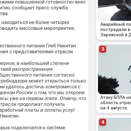
режиме повышенной готовности» внес
китин, сообщает пресс-служба
тва.
 находиться не более четырех
роводить массовые мероприятия,
ственного питания Глеб Никитин
ния с представителями отрасли.
верное, в наибольшей степени
ствий распространения
общественного питания согласно
ребнадзора может открыться только
нам удалось достичь компромисса с
рачом России о том, что мы откроем
асы уже на первом этапе. Отмечу, что
отрасли продолжат получать
аработной платы и оплаты услуг
Никитин.
орые подключатся к системе