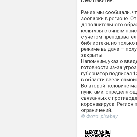
Глеб Никитин.
Ранее мы сообщали, ч
зоопарки в регионе. О
дополнительного обра
культуры с очным при
с учетом преподавателе
библиотеки, но только 
режиме выдача — полу
закрыты.
Напомним, указ о вве
готовности из-за угро
губернатор подписал 1
в области ввели
самои
Во второй половине ма
пунктами, определяющ
связанных с противод
коронавируса. Регион 
ограничений.
© Фото: pixabay