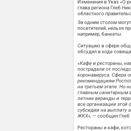
Изменения в Указ «О 
глава региона Глеб Ни
областного правительс
За одним столом могут
посетителей, нельзя п
например, банкеты.
Ситуацию в сфере обще
обсудил в ходе совеща
«Кафе и рестораны, на
пострадали от послед
коронавируса. Сфера 
рекомендациям Роспот
на третьем этапе. Но 
главным санитарным в
летние веранды и терр
все организации этой 
субсидии на выплату з
ЖКХ»,
— сообщил Глеб 
Рестораны и кафе, кот