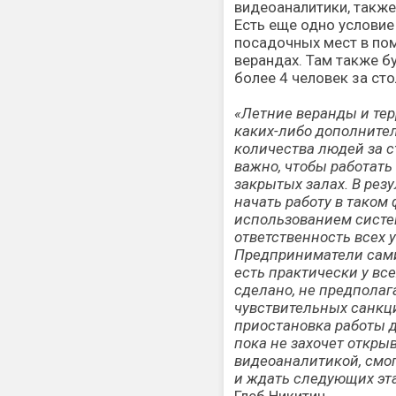
видеоаналитики, также
Есть еще одно условие
посадочных мест в пом
верандах. Там также б
более 4 человек за сто
«Летние веранды и те
каких-либо дополните
количества людей за с
важно, чтобы работать
закрытых залах. В рез
начать работу в таком
использованием систе
ответственность всех 
Предприниматели сами
есть практически у всех
сделано, не предполаг
чувствительных санкц
приостановка работы д
пока не захочет откры
видеоаналитикой, смо
и ждать следующих эт