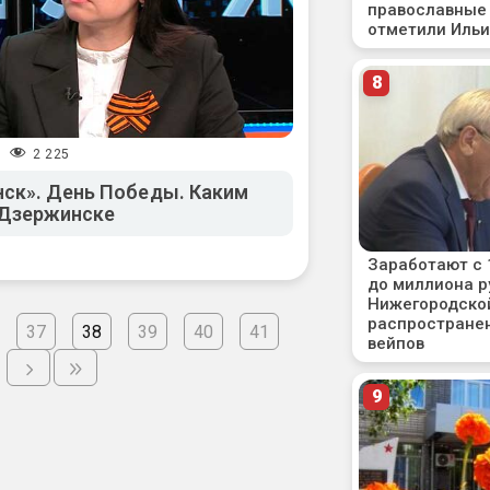
2 225
/
ск». День Победы. Каким
 Дзержинске
37
38
39
40
41