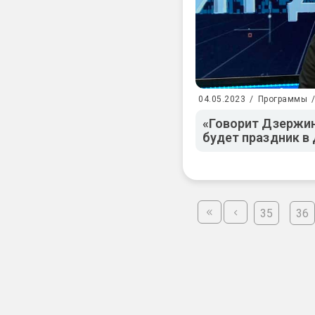
04.05.2023
/
Программы
«Говорит Дзержин
будет праздник в
35
36