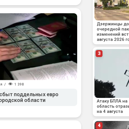
1 398
ия
/
 сбыт поддельных евро
ородской области