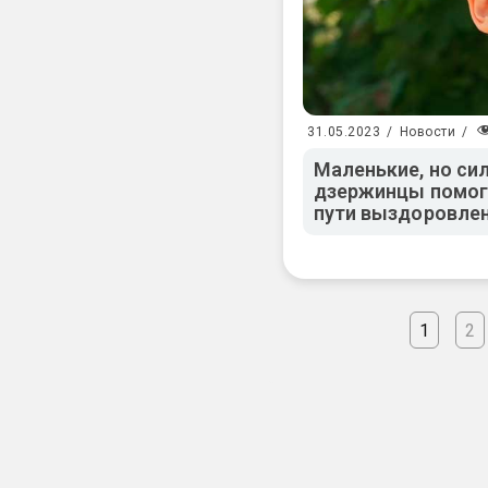
31.05.2023
/
Новости
/
Маленькие, но си
дзержинцы помога
пути выздоровле
1
2