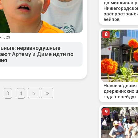
823
льные: неравнодушные
ют Артему и Диме идти по
ния
3
4