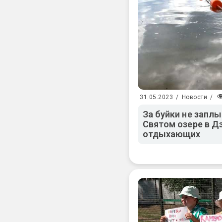
31.05.2023
/
Новости
/
За буйки не запл
Святом озере в Д
отдыхающих