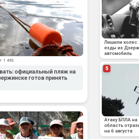
1 495
ывать: официальный пляж на
зержинске готов принять