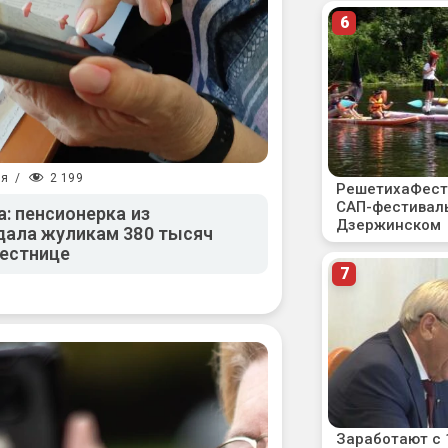
2 199
ия
/
: пенсионерка из
дала жуликам 380 тысяч
лестнице