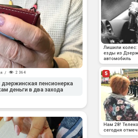
2 364
ия
/
: дзержинская пенсионерка
ам деньги в два захода