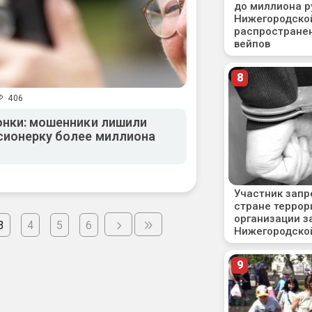
406
онки: мошенники лишили
сионерку более миллиона
3
4
5
6