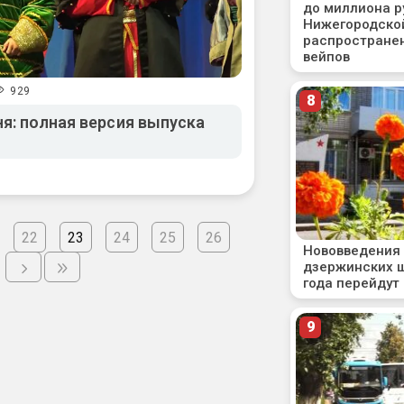
929
я: полная версия выпуска
22
23
24
25
26