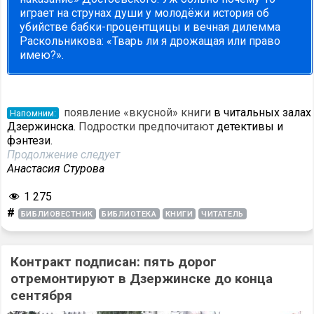
играет на струнах души у молодёжи история об
убийстве бабки-процентщицы и вечная дилемма
Раскольникова: «Тварь ли я дрожащая или право
имею?».
появление «вкусной» книги
в читальных залах
Напомним:
Дзержинска.
Подростки предпочитают
детективы и
фэнтези.
Продолжение следует
Анастасия Стурова
1 275
#
БИБЛИОВЕСТНИК
БИБЛИОТЕКА
КНИГИ
ЧИТАТЕЛЬ
Контракт подписан: пять дорог
отремонтируют в Дзержинске до конца
сентября