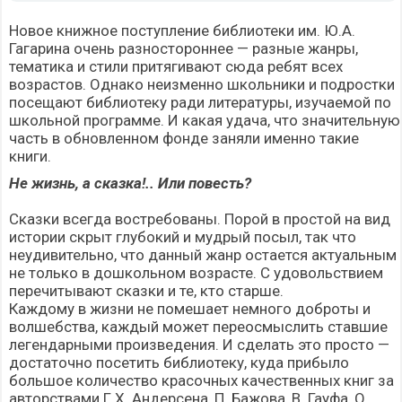
Новое книжное поступление библиотеки им. Ю.А.
Гагарина очень разностороннее — разные жанры,
тематика и стили притягивают сюда ребят всех
возрастов. Однако неизменно школьники и подростки
посещают библиотеку ради литературы, изучаемой по
школьной программе. И какая удача, что значительную
часть в обновленном фонде заняли именно такие
книги.
Не жизнь, а сказка!.. Или повесть?
Сказки всегда востребованы. Порой в простой на вид
истории скрыт глубокий и мудрый посыл, так что
неудивительно, что данный жанр остается актуальным
не только в дошкольном возрасте. С удовольствием
перечитывают сказки и те, кто старше.
Каждому в жизни не помешает немного доброты и
волшебства, каждый может переосмыслить ставшие
легендарными произведения. И сделать это просто —
достаточно посетить библиотеку, куда прибыло
большое количество красочных качественных книг за
авторствами Г.Х. Андерсена, П. Бажова, В. Гауфа, О.