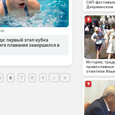
506
е: первый этап кубка
ги плавания завершился в
5
6
7
8
9