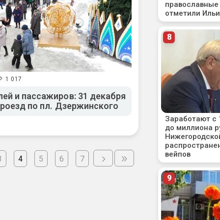
1 017
ей и пассажиров: 31 декабря
проезд по пл. Дзержинского
3
4
5
6
7