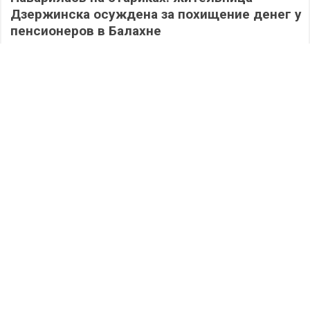
Дзержинска осуждена за похищение денег у
пенсионеров в Балахне
294
06.08.2026
/
Происшествия
/
Дзержинск сегодня: полная версия выпуска
05.08.2026