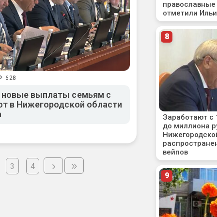
628
 новые выплаты семьям с
ют в Нижегородской области
а
3
4