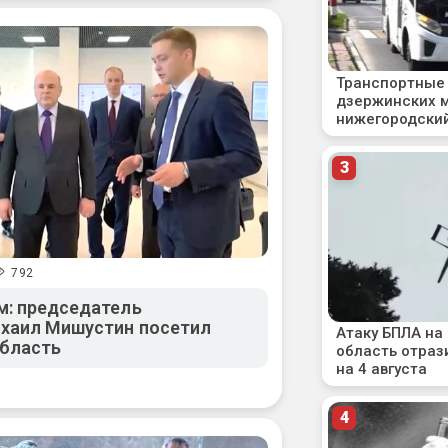
792
м: председатель
ихаил Мишустин посетил
бласть