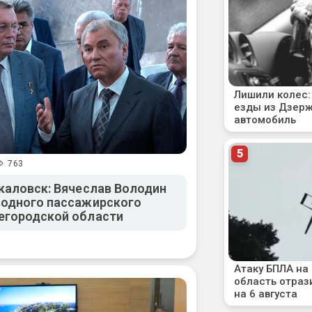
763
Чкаловск: Вячеслав Володин
водного пассажирского
егородской области