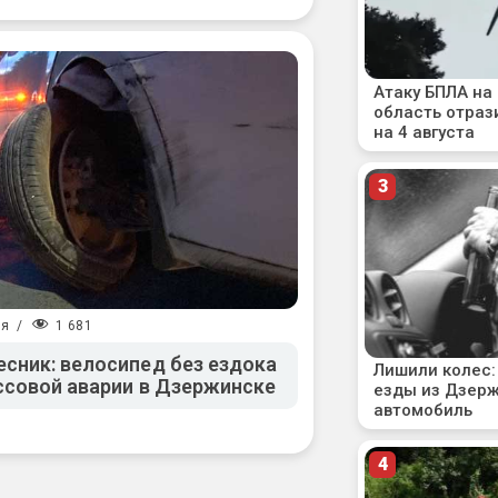
1 681
ия
/
сник: велосипед без ездока
ссовой аварии в Дзержинске