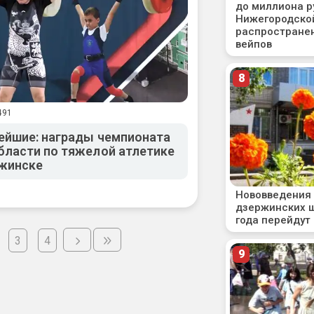
491
ейшие: награды чемпионата
ласти по тяжелой атлетике
ржинске
3
4