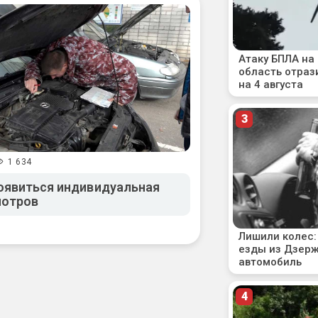
1 634
оявиться индивидуальная
мотров