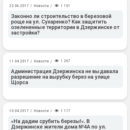
1 151
22.06.2017
/
Новости
/
Законно ли строительство в березовой
роще на ул. Сухаренко? Как защитить
озелененные территории в Дзержинске от
застройки?
1 267
11.04.2017
/
Новости
/
Администрация Дзержинска не выдавала
разрешение на вырубку берез на улице
Щорса
1 117
10.04.2017
/
Новости
/
«На дадим срубить березы!». В
Дзержинске жители дома №4А по ул.