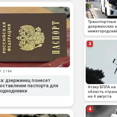
2 184
а: дзержинец понесет
доставление паспорта для
однодневки