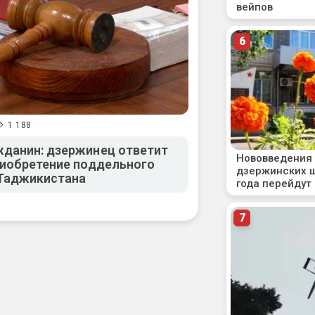
1 188
данин: дзержинец ответит
риобретение поддельного
 Таджикистана