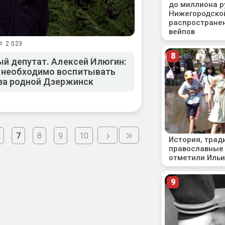
2 023
ый депутат. Алексей Илюгин:
 необходимо воспитывать
за родной Дзержинск
7
8
9
10