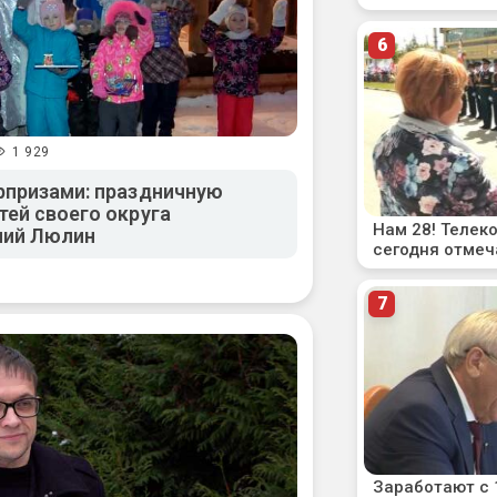
1 929
рпризами: праздничную
тей своего округа
ний Люлин