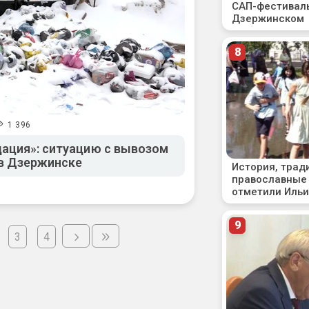
1 396
ация»: ситуацию с вывозом
в Дзержинске
3
4