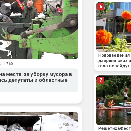
1 760
а месте: за уборку мусора в
ись депутаты и областные