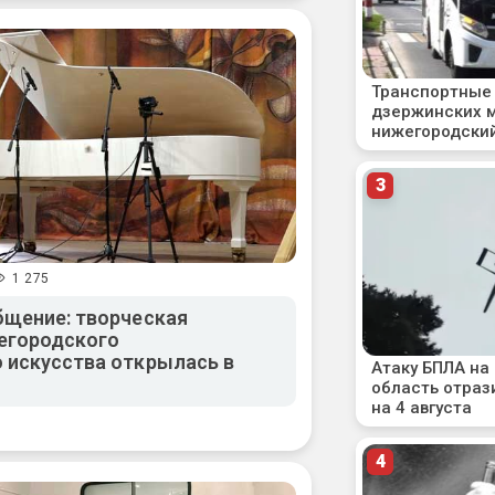
1 275
бщение: творческая
егородского
 искусства открылась в