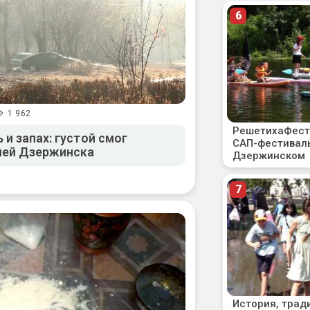
1 962
и запах: густой смог
лей Дзержинска