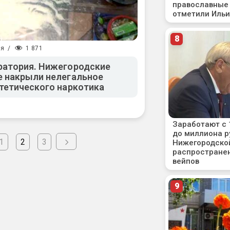
1 871
ия
/
ратория. Нижегородские
е накрыли нелегальное
тетического наркотика
1
2
3