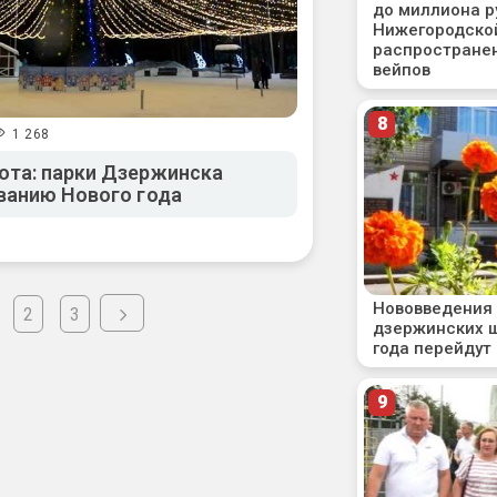
1 268
ота: парки Дзержинска
ванию Нового года
2
3