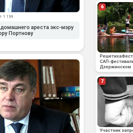
1 159
 домашнего ареста экс-мэру
ору Портнову