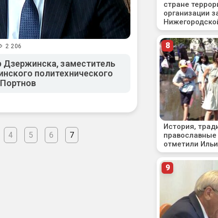
2 206
 Дзержинска, заместитель
инского политехнического
 Портнов
4
5
6
7