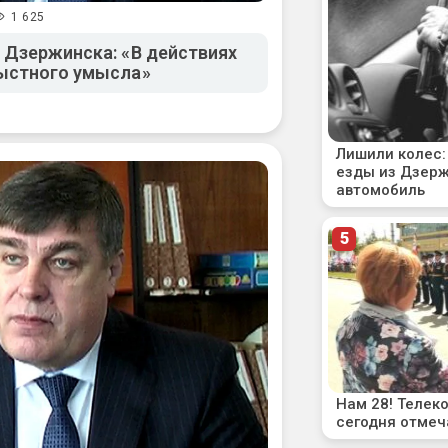
1 625
 Дзержинска: «В действиях
рыстного умысла»