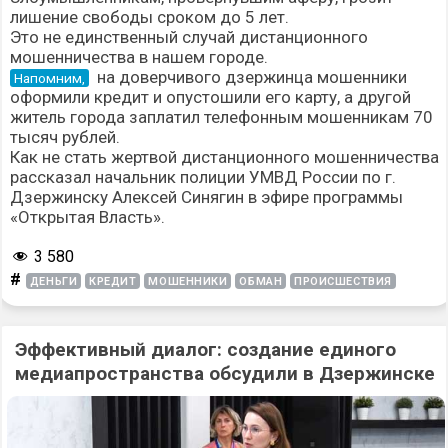
лишение свободы сроком до 5 лет.
Это не единственный случай дистанционного
мошенничества в нашем городе.
на доверчивого дзержинца мошенники
Напомним,
оформили кредит
и опустошили его карту, а другой
житель города заплатил телефонным мошенникам
70
тысяч рублей
.
Как не стать
жертвой дистанционного мошенничества
рассказал начальник полиции УМВД России по г.
Дзержинску Алексей Синягин в эфире программы
«Открытая Власть».
3 580
#
ДЕНЬГИ
КРЕДИТ
МОШЕННИКИ
ОБМАН
ПРОИСШЕСТВИЯ
Эффективный диалог: создание единого
медиапространства обсудили в Дзержинске