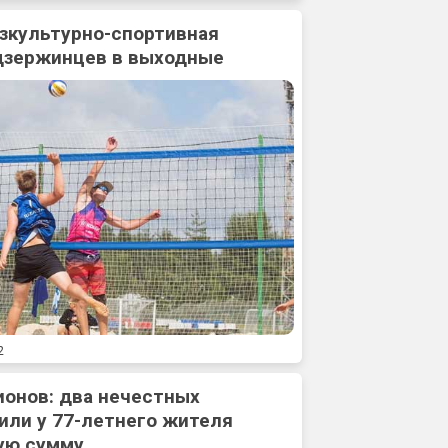
зкультурно-спортивная
дзержинцев в выходные
2
ионов: два нечестных
или у 77-летнего жителя
ую сумму