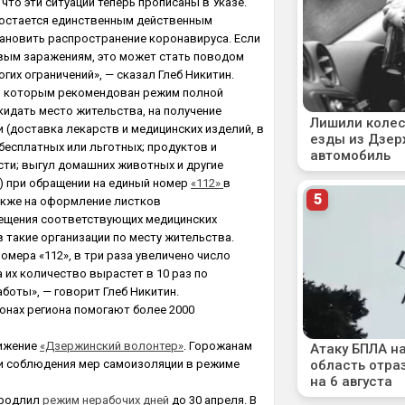
что эти ситуации теперь прописаны в Указе.
остается единственным действенным
новить распространение коронавируса. Если
вым заражениям, это может стать поводом
гих ограничений», — сказал Глеб Никитин.
ц, которым рекомендован режим полной
кидать место жительства, на получение
 (доставка лекарств и медицинских изделий, в
бесплатных или льготных; продуктов и
ти; выгул домашних животных и другие
 при обращении на единый номер
«112»
в
акже на оформление листков
сещения соответствующих медицинских
в такие организации по месту жительства.
мера «112», в три раза увеличено число
 их количество вырастет в 10 раз по
боты», — говорит Глеб Никитин.
нах региона помогают более 2000
вижение
«Дзержинский волонтер»
. Горожанам
и соблюдения мер самоизоляции в режиме
продлил
режим нерабочих дней
до 30 апреля. В