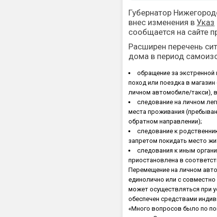
Губернатор Нижегородс
внес изменения в
Указ
сообщается на сайте п
Расширен перечень си
дома в период самоиз
обращение за экстренной
поход или поездка в магазин
личном автомобиле/такси), 
следование на личном лег
места проживания (пребыван
обратном направлении);
следование к родственник
запретом покидать место жи
следования к иным органи
приостановлена в соответст
Перемещение на личном авт
единолично или с совместно
может осуществляться при у
обеспечен средствами индив
«Много вопросов было по п