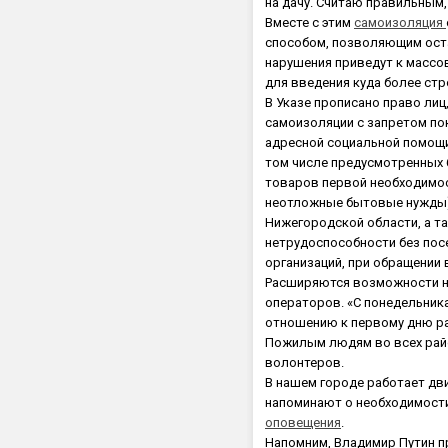
на дачу. Считаю правильным, 
Вместе с этим
самоизоляция
способом, позволяющим оста
нарушения приведут к массо
для введения куда более стро
В Указе прописано право ли
самоизоляции с запретом по
адресной социальной помощи
том числе предусмотренных 
товаров первой необходимос
неотложные бытовые нужды)
Нижегородской области, а т
нетрудоспособности без по
организаций, при обращении 
Расширяются возможности но
операторов. «С понедельника
отношению к первому дню ра
Пожилым людям во всех райо
волонтеров.
В нашем городе работает д
напоминают о необходимост
оповещения
.
Напомним, Владимир Путин 