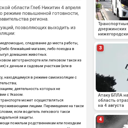
кой области Глеб Никитин 4 апреля
о режиме повышенной готовности,
равительства региона.
туаций, позволяющих выходить из
оляции:
 медпомощью, следование до места работы,
 (либо ближайший магазин, либо поездка в
выгул домашних животных.
ковом автотранспорте или легковом такси из
ия) к дачным и садовым участкам (или в
у, находящемуся в режиме самоизоляции с
тельства;
зациям, деятельность которых не
вии с Указом.
отранспорте может осуществляться
 проживающими лицами. Перемещение на такси
словии, если водитель легкового такси
идуальной защиты.
омощи пожилым родственникам или поездкам