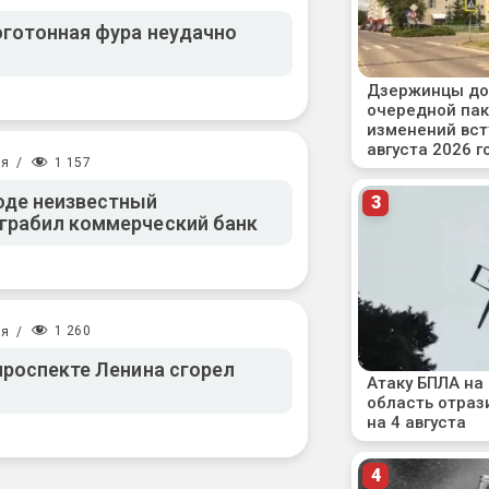
готонная фура неудачно
1 157
ия
/
оде неизвестный
грабил коммерческий банк
1 260
ия
/
проспекте Ленина сгорел