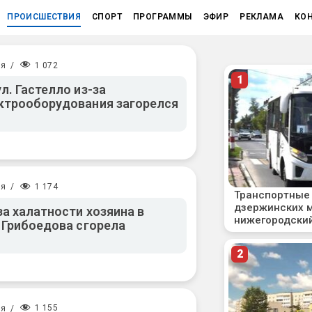
ПРОИСШЕСТВИЯ
СПОРТ
ПРОГРАММЫ
ЭФИР
РЕКЛАМА
КО
1 072
ия
/
л. Гастелло из-за
ктрооборудования загорелся
1 174
ия
/
а халатности хозяина в
. Грибоедова сгорела
1 155
ия
/