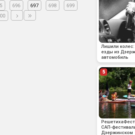
5
696
697
698
699
00