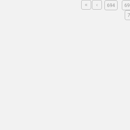
694
69
7