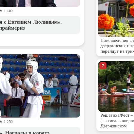
1 100
я с Евгением Люлиным».
 праймериз
1 250
. Награды в каратэ