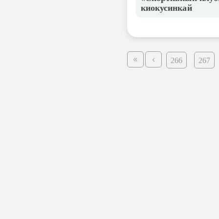
киокусинкай
266
267