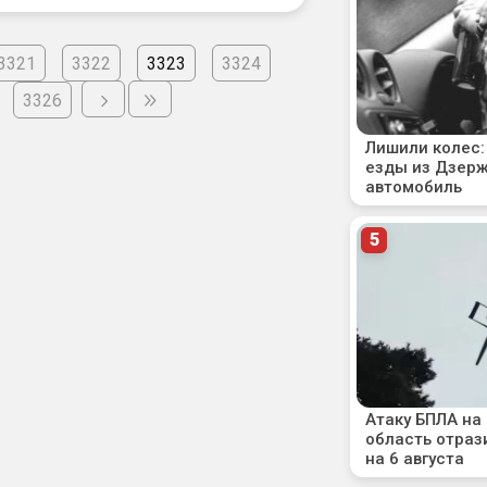
3321
3322
3323
3324
3326