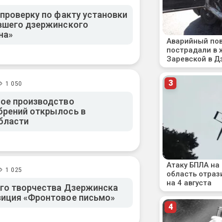
 проверку по факту установки
вшего дзержинского
на»
1 050
ое производство
брений открылось в
бласти
1 025
го творчества Дзержинска
зиция «Фронтовое письмо»