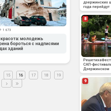
1 673
 красота: молодежь
ена бороться с надписями
дах зданий
15
16
17
18
19