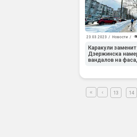
23.03.2023
/
Новости
/
Каракули заменит
Дзержинска намер
вандалов на фаса
13
14