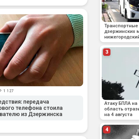
1 127
едствия: передача
ового телефона стоила
вателю из Дзержинска