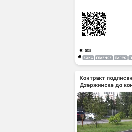
535
#
БОКС
ГЛАВНОЕ
ПАРУС
П
Контракт подписан
Дзержинске до ко