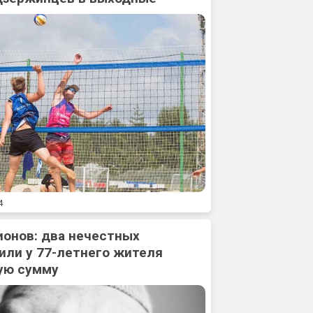
4
ионов: два нечестных
или у 77-летнего жителя
ую сумму