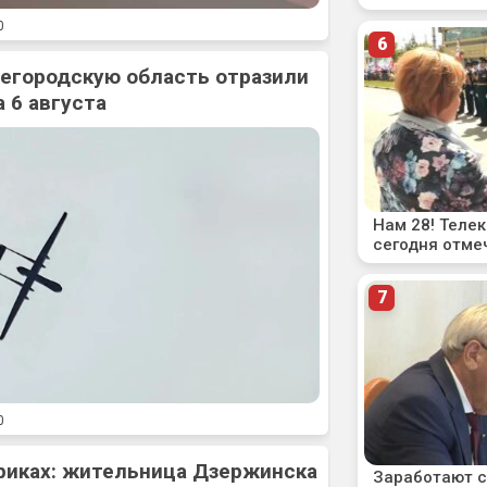
0
жегородскую область отразили
 6 августа
0
риках: жительница Дзержинска