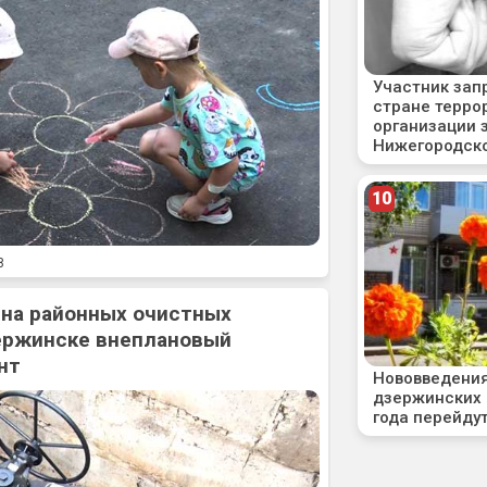
8
 на районных очистных
ержинске внеплановый
нт