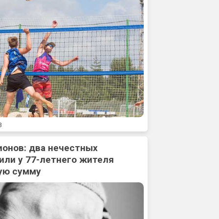
3
ионов: два нечестных
или у 77-летнего жителя
ую сумму