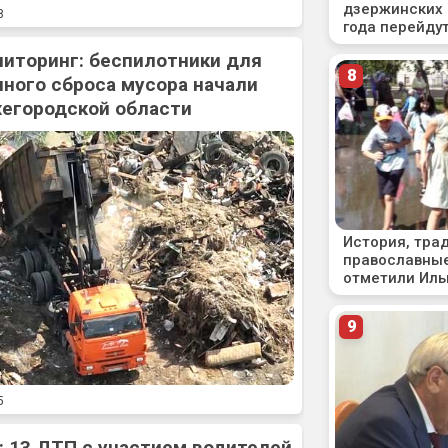
8
ниторинг: беспилотники для
ного сброса мусора начали
жегородской области
5
: 13 ДТП с участием водителей