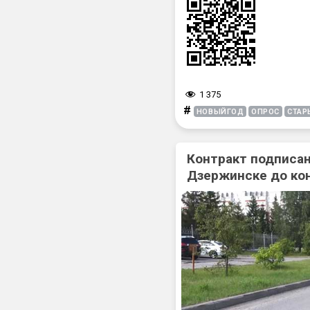
1 375
#
НОВЫЙГОД
ОПРОС
СТАР
Контракт подписан
Дзержинске до ко