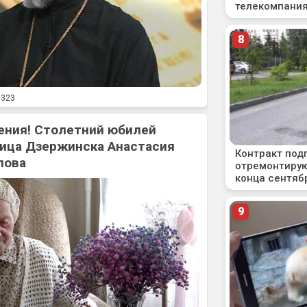
323
ения! Столетний юбилей
ица Дзержинска Анастасия
лова