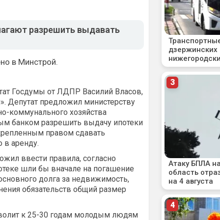
лагают разрешить выдавать
но в Минстрой.
тат Госдумы от ЛДПР Василий Власов,
». Депутат предложил министерству
но-коммунального хозяйства
ым банком разрешить выдачу ипотеки
акрепленным правом сдавать
 в аренду.
ожил ввести правила, согласно
отеке шли бы вначале на погашение
основного долга за недвижимость,
нения обязательств общий размер
волит к 25-30 годам молодым людям