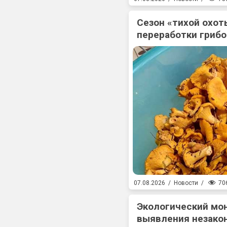
Сезон «тихой охоты
переработки гриб
70
07.08.2026
/
Новости
/
Экологический мо
выявления незакон