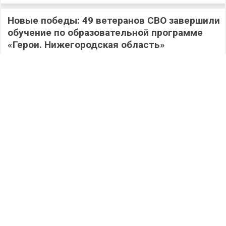
Новые победы: 49 ветеранов СВО завершили
обучение по образовательной программе
«Герои. Нижегородская область»
594
06.08.2026
/
Новости
/
Работа на округе: депутаты Гордумы
Дзержинска активно помогают школам