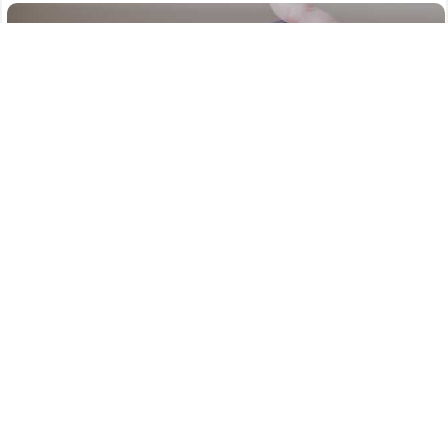
635
06.08.2026
/
Новости
/
Атаку БПЛА на Нижегородскую область
отразили силы ПВО в ночь на 6 августа