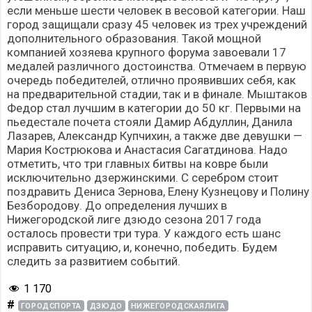
если меньше шести человек в весовой категории. Наш
город защищали сразу 45 человек из трех учреждений
дополнительного образования. Такой мощной
компанией хозяева крупного форума завоевали 17
медалей различного достоинства. Отмечаем в первую
очередь победителей, отлично проявивших себя, как
на предварительной стадии, так и в финале. Мыштаков
Федор стал лучшим в категории до 50 кг. Первыми на
пьедестале почета стояли Дамир Абдуллин, Данила
Лазарев, Александр Купчихин, а также две девушки —
Мария Кострюкова и Анастасия Сагатдинова. Надо
отметить, что три главных битвы на ковре были
исключительно дзержинскими. С серебром стоит
поздравить Дениса Зернова, Елену Кузнецову и Полину
Безбородову. До определения лучших в
Нижегородской лиге дзюдо сезона 2017 года
осталось провести три тура. У каждого есть шанс
исправить ситуацию, и, конечно, победить. Будем
следить за развитием событий.
1 170
#
ГОРОДСПОРТА
ДЗЮДО
НИЖЕГОРОДСКАЯЛИГА