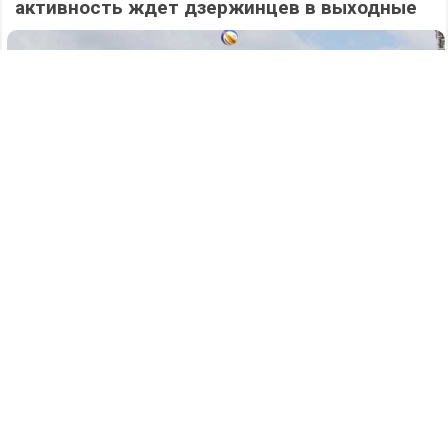
активность ждет дзержинцев в выходные
436
07.08.2026
/
Новости
/
Дело на 17,8 миллионов: два нечестных
белгородца выманили у 77-летнего жителя
Дзержинска крупную сумму