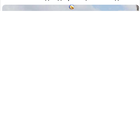
445
07.08.2026
/
Новости
/
Дело на 17,8 миллионов: два нечестных
белгородца выманили у 77-летнего жителя
Дзержинска крупную сумму