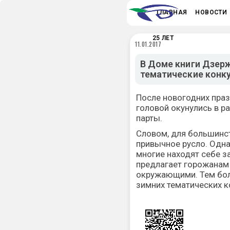
ГЛАВНАЯ
НОВОСТИ
25 ЛЕТ
11.01.2017
В Доме книги Дзер
тематические конк
После новогодних пра
головой окунулись в ра
парты.
Словом, для большинст
привычное русло. Одна
многие находят себе з
предлагает горожанам
окружающими. Тем боле
зимних тематических к