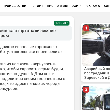
ПРОИСШЕСТВИЯ
СПОРТ
ПРОГРАММЫ
ЭФИР
РЕКЛАМА
КО
НОВОСТИ
жинска стартовали зимние
урсы
здников взрослые горожане с
боту, а школьники вновь сели за
ва из нас жизнь вернулась в
ко, чтобы скрасить серые будни,
анятие по душе. А Дом книги
 поделиться своим творчеством с
е, что здесь началась череда
онкурсов.