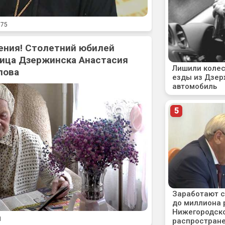
75
ения! Столетний юбилей
ица Дзержинска Анастасия
лова
1