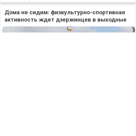
Дома не сидим: физкультурно-спортивная
активность ждет дзержинцев в выходные
372
07.08.2026
/
Новости
/
Дело на 17,8 миллионов: два нечестных
белгородца выманили у 77-летнего жителя
Дзержинска крупную сумму