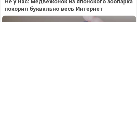
Не у нас: медвежонок из японского зоопарка
покорил буквально весь Интернет
544
06.08.2026
/
Новости
/
Атаку БПЛА на Нижегородскую область
отразили силы ПВО в ночь на 6 августа