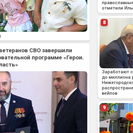
8
 ветеранов СВО завершили
овательной программе «Герои.
ласть»