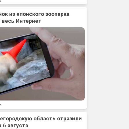
0
нок из японского зоопарка
 весь Интернет
7
жегородскую область отразили
 6 августа