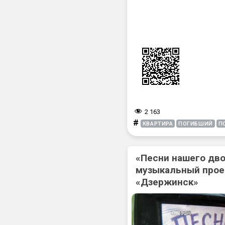
2 163
#
КВАРТИРА
ПОГИБШИЙ
П
«Песни нашего дв
музыкальный прое
«Дзержинск»