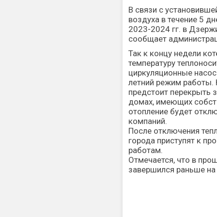
В связи с установивше
воздуха в течение 5 д
2023-2024 гг. в Дзер
сообщает администрац
Так к концу недели ко
температуру теплоноси
циркуляционные насос
летний режим работы. 
предстоит перекрыть з
домах, имеющих собст
отопление будет откл
компаний.
После отключения теп
города приступят к п
работам.
Отмечается, что в про
завершился раньше на 