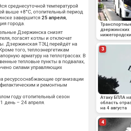
йся среднесуточной температурой
ней выше +8°С, отопительный период
жинске завершится
25 апреля
,
ия города.
тельные Дзержинска снизят
теля, погасят котлы и отключат
ы. Дзержинская ТЭЦ перейдёт на
Кроме того, теплоэнергетикам
апорную арматуру на теплотрассах. В
венные тепловые пункты в подвалах,
ючено силами управляющих
ла ресурсоснабжающие организации
рофилактическим и ремонтным
шлом году отопительный сезон
1 день – 24 апреля.