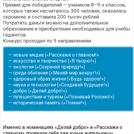
Премия для победителей — учеников 8–9-х классов,
которых также насчиталось 300 человек, оказалась
скромнее, и составила 200 тысяч рублей.
Потратить деньги можно на дополнительное
образование и приобретение необходимых для учебы
гаджетов.
Конкурс проходил по 9 направлениям:
— новые медиа («Расскажи о главном!»
— искусство и творчество («Я творю!»)
— экология («Сохраняй природу!»)
— среда обитания («Меняй мир вокруг!»)
— здоровый образ жизни («Будь здоров!»)
— наука и технологии («Создавай будущее!»)
— добро («Делай добро!»)
— путешествия и туризм («Познавай Россию!»)
— историческая память («Помни!»).
Именно в номинациях «Делай добро» и «Расскажи о
главном» проявили себя две юные жительницы