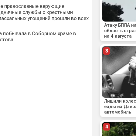
е православные верующие
здничные службы с крестными
пасхальных угощений прошли во всех
а побывала в Соборном храме в
стова.