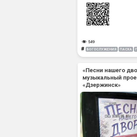
549
#
БОГОСЛУЖЕНИЯ
ПАСХА
«Песни нашего дв
музыкальный прое
«Дзержинск»