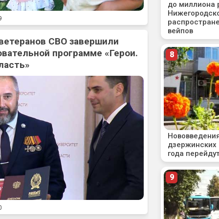
9
 ветеранов СВО завершили
овательной программе «Герои.
ласть»
0