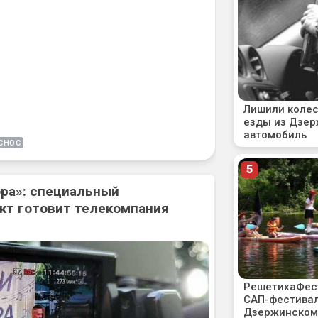
СНОС
ора»: специальный
кт готовит телекомпания