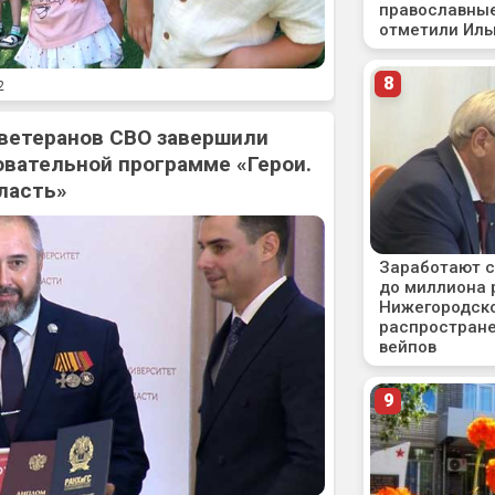
2
 ветеранов СВО завершили
овательной программе «Герои.
ласть»