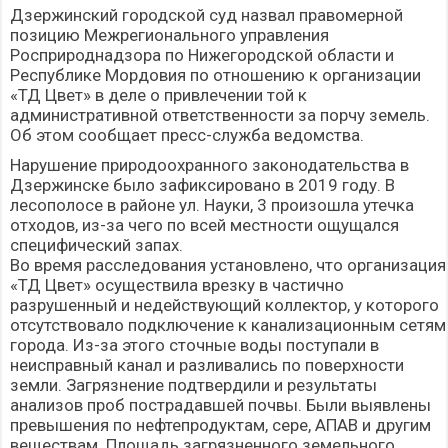
Дзержинский городской суд назвал правомерной
позицию Межрегионального управления
Росприроднадзора по Нижегородской области и
Республике Мордовия по отношению к организации
«ТД Цвет» в деле о привлечении той к
административной ответственности за порчу земель.
Об этом сообщает пресс-служба ведомства.
Нарушение природоохранного законодательства в
Дзержинске было зафиксировано в 2019 году. В
лесополосе в районе ул. Науки, 3 произошла утечка
отходов, из-за чего по всей местности ощущался
специфический запах.
Во время расследования установлено, что организация
«ТД Цвет» осуществила врезку в частично
разрушенный и недействующий коллектор, у которого
отсутствовало подключение к канализационным сетям
города. Из-за этого сточные воды поступали в
неисправный канал и разливались по поверхности
земли. Загрязнение подтвердили и результаты
анализов проб пострадавшей почвы. Были выявлены
превышения по нефтепродуктам, сере, АПАВ и другим
веществам. Площадь загрязненного земельного