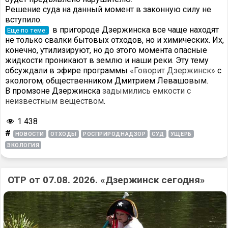
Решение суда на данный момент в законную силу не
вступило.
в пригороде Дзержинска все чаще находят
Еще по теме:
не только свалки бытовых отходов, но и химических. Их,
конечно, утилизируют, но до этого момента опасные
жидкости проникают в землю и наши реки. Эту тему
обсуждали в эфире программы
«Говорит Дзержинск»
с
экологом, общественником Дмитрием Левашовым.
В промзоне Дзержинска
задымились емкости с
неизвестным веществом
.
1 438
#
НОВОСТИ
ОТХОДЫ
РОСПРИРОДНАДЗОР
СУД
УЩЕРБ
ЭКОЛОГИЯ
ОТР от 07.08. 2026. «Дзержинск сегодня»