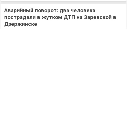
Аварийный поворот: два человека
пострадали в жутком ДТП на Заревской в
Дзержинске
805
06.08.2026
/
Происшествия
/
«Песни нашего двора»: специальный
музыкальный проект готовит телекомпания