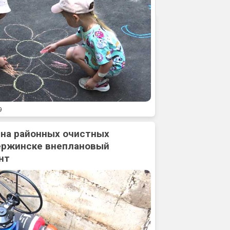
9
 на районных очистных
ержинске внеплановый
нт