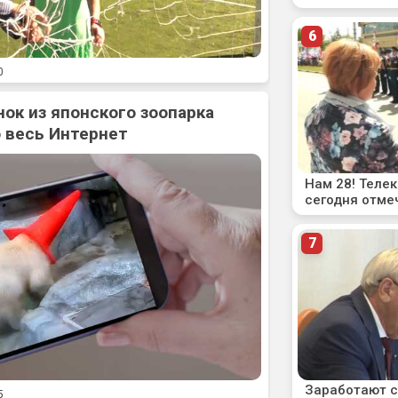
0
нок из японского зоопарка
 весь Интернет
5