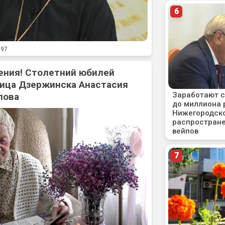
97
ения! Столетний юбилей
ица Дзержинска Анастасия
лова