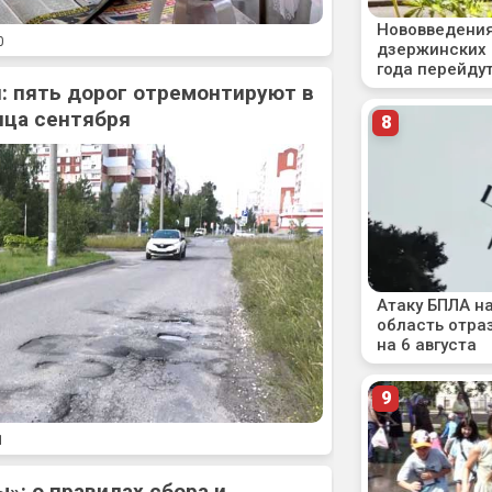
0
: пять дорог отремонтируют в
нца сентября
1
»: о правилах сбора и