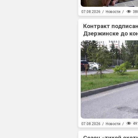
38
07.08.2026
/
Новости
/
Контракт подписан
Дзержинске до ко
49
07.08.2026
/
Новости
/
Сезон «тихой охоты